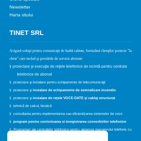
Newsletter
Harta sitului
TINET SRL
Asigură soluţii pentru comunicaţii de înaltă calitate, furnizând clienţilor proiecte ”la
cheie” care includ şi prestările de servicii aferente:
§
proiectare şi execuţie de reţele telefonice de incintă pentru centrale
telefonice de abonat
proiectare şi instalare pentru echipamente de telecomunicaţii
§
proiectare şi
instalare de echipamente de semnalizare incendiu
§
proiectare şi
instalare de reţele VOCE-DATE şi cablaj structurat
§
tehnică de calcul, birotică
§
consultanta pentru implementarea sau eficientizarea sistemelor de voce
§
program pentru contorizarea si inregistrarea convorbirilor telefonice
§
Programari ale centralelor telefonice pentru alegerea operatorului telefonic cu
§
costul cel mai mic(Automatic Route Selection)