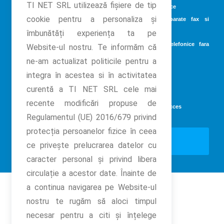
TI NET SRL utilizează fişiere de tip
Comercializare
, instalare si configurare terminale telefonice
§
cookie pentru a personaliza și
Comercializare ,
instalare si configurare de aparate fax si
§
îmbunătăți experiența ta pe
multifunctionale
Comercializare,
instalare si configurare terminale telefonice fara
§
Website-ul nostru. Te informăm că
fir(DECT
)
ne-am actualizat politicile pentru a
Comercializare ,
instalare sisteme de supraveghere
§
integra în acestea si în activitatea
Comercializare,
instalare sisteme de alarma efracţie
§
curentă a
TI NET SRL
cele mai
Comercializare ,
instalare sisteme acces pontaj
§
recente modificări propuse de
Comercializare ,
instalare automatizari porti si bariere de acces
§
Regulamentul (UE) 2016/679 privind
protecția persoanelor fizice în ceea
Arata harta siteului
ce privește prelucrarea datelor cu
caracter personal și privind libera
circulație a acestor date. Înainte de
a continua navigarea pe Website-ul
Parteneri:
nostru te rugăm să aloci timpul
necesar pentru a citi și înțelege